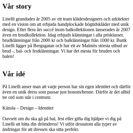
Vår story
Linelli grundades år 2005 av ett team klädesdesigners och arkitekter
med en vision om att erbjuda handplockade högtidskläder med unik
design. Efter flera års succé inom balkollektionen lanserades år 2007
även en brudkollektion. Idag erbjuds klänningar i alla prisklasser,
brudklänningar från 2000 kr och balklänningar från 1000 kr. Butik
Linelli ligger på Bergsgatan och har ett av Malmös största utbud av
brud -, bal- och festklänningar. Vi har det mesta för bruden och
balen!
Vår idé
På Linelli anser man att varje person har sin egen identitet och därför
även en unik dress som passar just honom/henne. Därför är det alltid
tre ord som står i centrum:
Känsla – Design – Identitet
Oavsett om du ska gå på bal, fest eller gifta dig hjälper vi dig på
Linelli att hitta din drömdress! Vi utför dessutom alla typer av
ändringar för att dressen ska sitta perfekt.