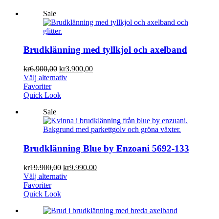
Sale
Brudklänning med tyllkjol och axelband
kr
6.900,00
kr
3.900,00
Välj alternativ
Favoriter
Quick Look
Sale
Brudklänning Blue by Enzoani 5692-133
kr
19.900,00
kr
9.990,00
Välj alternativ
Favoriter
Quick Look