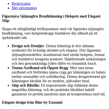
Beskrivning
Mer information
Figurnära Sjöjungfru Brudklänning i Helspets med Elegant
Släp
Skapa ett oförglömligt bröllopsminne med vår figurnära sjöjungfru
brudklänning, vars helspetsdesign framhäver din silhuett på ett
spektakulärt sätt.
Design och Detaljer
: Denna klänning är den ultimata
symbolen för kvinnlig skönhet och elegans. Den figurnära
sjöjungfrumodellen, kombinerad med utsökt helspets, formar
och framhäver kroppens konturer. Hjärtformade urskärningen
och den genomskinliga tyllen tillför en romantisk touch.
Tunna Axelband och Öppen Rygg
: Med sina tunna
axelband och förföriska öppna rygg ger klänningen en balans
mellan sensualitet och sofistikering. Denna designelement gör
klänningen idealisk för en modern, självsäker brud.
Släp och Blixtlås
: Ett imponerande släp fulländar denna
magnifika klänning, och det praktiska blixtlåset baktill
garanterar en perfekt passform utan att kompromissa med stil.
Elegant design från Blue by Enzoani