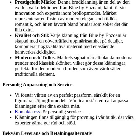
Prestigefullt Märke
: Denna brudklänning är en del av den
exklusiva kollektionen från Blue by Enzoani, känt för sin
innovation och expertis inom bröllopsmodet. Märket
representerar en fusion av modern elegans och tidlös
romantik, och är en favorit bland brudar som söker det där
lilla extra.
Kvalitet och Stil
: Varje klänning från Blue by Enzoani är
skapad med en oöverträffad uppmärksamhet på detaljer,
kombinerar högkvalitativa material med enastående
hantverksskicklighet.
Modern och Tidlös
: Märkets signatur är att blanda moderna
trender med klassisk skönhet, vilket gör dessa klänningar
perfekta för den moderna bruden som även värdesätter
traditionella element.
Personlig Anpassning och Service
Vi förstår vikten av en perfekt passform, särskilt för en
figurnära sjöjungfrumodell. Vårt team står redo att anpassa
klänningen efter dina exakta mått.
Kontakta oss
för personlig service.
Klänningen finns tillgänglig för provning i vår butik, där våra
experter gärna ger råd och stöd.
Bekväm Leverans och Betalningsalternativ