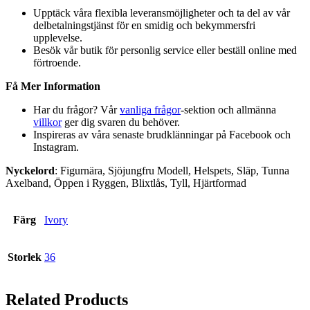
Upptäck våra flexibla leveransmöjligheter och ta del av vår
delbetalningstjänst för en smidig och bekymmersfri
upplevelse.
Besök vår butik för personlig service eller beställ online med
förtroende.
Få Mer Information
Har du frågor? Vår
vanliga frågor
-sektion och allmänna
villkor
ger dig svaren du behöver.
Inspireras av våra senaste brudklänningar på Facebook och
Instagram.
Nyckelord
: Figurnära, Sjöjungfru Modell, Helspets, Släp, Tunna
Axelband, Öppen i Ryggen, Blixtlås, Tyll, Hjärtformad
Färg
Ivory
Storlek
36
Related
Products