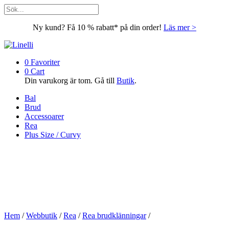
Ny kund? Få 10 % rabatt* på din order!
Läs mer >
0
Favoriter
0
Cart
Din varukorg är tom. Gå till
Butik
.
Bal
Brud
Accessoarer
Rea
Plus Size / Curvy
Hem
/
Webbutik
/
Rea
/
Rea brudklänningar
/