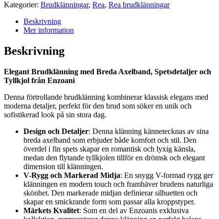
137
Kategorier:
Brudklänningar
,
Rea
,
Rea brudklänningar
mängd
Beskrivning
Mer information
Beskrivning
Elegant Brudklänning med Breda Axelband, Spetsdetaljer och
Tyllkjol från Enzoani
Denna förtrollande brudklänning kombinerar klassisk elegans med
moderna detaljer, perfekt för den brud som söker en unik och
sofistikerad look på sin stora dag.
Design och Detaljer
: Denna klänning kännetecknas av sina
breda axelband som erbjuder både komfort och stil. Den
överdel i fin spets skapar en romantisk och lyxig känsla,
medan den flytande tyllkjolen tillför en drömsk och elegant
dimension till klänningen.
V-Rygg och Markerad Midja
: En snygg V-formad rygg ger
klänningen en modern touch och framhäver brudens naturliga
skönhet. Den markerade midjan definierar silhuetten och
skapar en smickrande form som passar alla kroppstyper.
Märkets Kvalitet
: Som en del av Enzoanis exklusiva