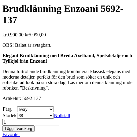
Brudklänning Enzoani 5692-
137
kr
9.900,00
kr
5.990,00
OBS! Bältet är avtagbart.
Elegant Brudklänning med Breda Axelband, Spetsdetaljer och
Tyllkjol från Enzoani
Denna förtrollande brudklänning kombinerar klassisk elegans med
moderna detaljer, perfekt för den brud som söker en unik och
sofistikerad look på sin stora dag. Läs mer om denna klänning under
rubriken ”Beskrivning”.
Artikelnr: 5692-137
Färg
Storlek
Nollställ
Brudklänning
Enzoani
Lägg i varukorg
5692-
Favoriter