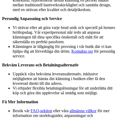
kollektion, representerar denna klänning en perfekt balans
mellan traditionell hantverksskicklighet och samtida design,
med en strävan efter kvalitet och detaljrikedom.
Personlig Anpassning och Service
Vi strävar efter att göra varje brud unik och speciell på hennes
bröllopsdag. Vår expertpersonal står redo att anpassa
klänningen till dina specifika önskemål och mått för att
säkerställa en perfekt passform.
Klänningen är tillgänglig för provning i vår butik där vi kan
hjälpa dig att förverkliga din dröm.
Kontakta oss
för personlig
service.
Bekväm Leverans och Betalningsalternativ
Upptäck våra bekväma leveransalternativ, inklusive
möjligheten att hämta din klänning i butiken eller få den
levererad direkt till din adress.
Vi erbjuder flexibla betalningslösningar för att underlätta ditt
köp och göra din upplevelse så smidig som möjligt.
Få Mer Information
Besök vår
FAQ-sektion
eller våra
allmänna villkor
för mer
information om storleksguider, anpassningar och