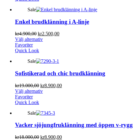
Sale
Enkel brudklänning i A-linje
kr
4.900,00
kr
2.500,00
Välj alternativ
Favoriter
Quick Look
Sale
Sofistikerad och chic brudklänning
kr
19.000,00
kr
8.900,00
Välj alternativ
Favoriter
Quick Look
Sale
Vacker sjöjungfruklänning med öppen v-rygg
kr
18.000,00
kr
8.900,00