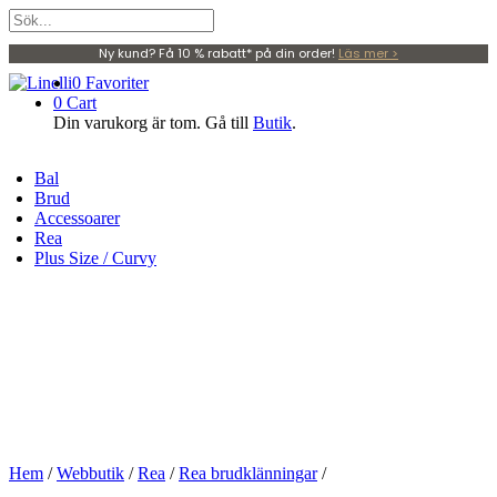
Ny kund? Få 10 % rabatt* på din order!
Läs mer >
0
Favoriter
0
Cart
Din varukorg är tom. Gå till
Butik
.
Bal
Brud
Accessoarer
Rea
Plus Size / Curvy
Hem
/
Webbutik
/
Rea
/
Rea brudklänningar
/