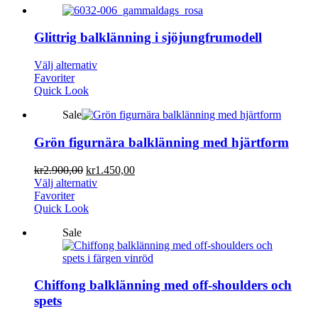
Glittrig balklänning i sjöjungfrumodell
Välj alternativ
Favoriter
Quick Look
Sale
Grön figurnära balklänning med hjärtform
kr
2.900,00
kr
1.450,00
Välj alternativ
Favoriter
Quick Look
Sale
Chiffong balklänning med off-shoulders och
spets