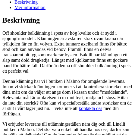
mängd
Beskrivning
Mer information
Beskrivning
Off shoulder balklänning i spets av hög kvalite och är sydd i
sjöjungfrumodell. Klänningen är avskuren strax ovan knäna där
tyllkjolen får en fin volym. Extra tunnare axelband finns för bättre
stöd och kan användas vid behov. Framtill finns en delvis
transparent bit tyg som markerar bysten. Baktill har klänningen ett
släp samt dold dragkedja. Längst med kjolkanten finns ett tjockare
band för bättre fall. Därför är denna off shoulder balklänning i spets
ett perfekt val.
Denna klänning har vi i butiken i Malmö för omgående leverans.
Innan vi skickar klänningen kommer vi att kontrollera storleken med
dina mått om du väljer att ange dom i kassan under ”meddelande”.
Relevanta mått är omkretsen i cm runt byst, midja och stuss. Hittar
du inte din storlek? Ofta kan vi specialbeställa andra storlekar om de
är slut i vårt lager just nu. Tveka inte att
kontakta oss
med din
förfrågan.
Vi erbjuder leverans till utlämningsställen nära dig och till Linelli
butiken i Malmö. Det ska vara enkelt att handla hos oss, därför kan
du välja att delbetala! Om du har andra frågor är det möjligt att de