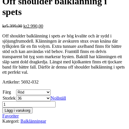
Off shoulder balklänning i
spets
kr
5.399,00
kr
2.990,00
Off shoulder balklänning i spets av hög kvalite och är sydd i
sjöjungfrumodell. Klänningen är avskuren strax ovan knäna där
tyllkjolen får en fin volym. Extra tunnare axelband finns för bättre
stöd och kan användas vid behov. Framtill finns en delvis
transparent bit tyg som markerar bysten. Baktill har klänningen ett
släp samt dold dragkedja. Längst med kjolkanten finns ett tjockare
band för bättre fall. Därför är denna off shoulder balklänning i spets
ett perfekt val.
Artikelnr: 5692-032
Färg
Storlek
Nollställ
Off
shoulder
Lägg i varukorg
balklänning
Favoriter
i
Kategori:
Balklänningar
spets