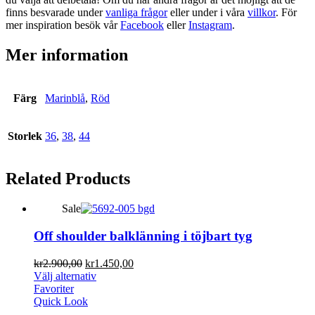
finns besvarade under
vanliga frågor
eller under i våra
villkor
. För
mer inspiration besök vår
Facebook
eller
Instagram
.
Mer information
Färg
Marinblå
,
Röd
Storlek
36
,
38
,
44
Related
Products
Sale
Off shoulder balklänning i töjbart tyg
kr
2.900,00
kr
1.450,00
Välj alternativ
Favoriter
Quick Look