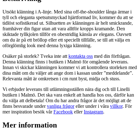
mängd
Utsökt klänning i A-linje. Med sina off-the-shoulder långa ärmar i
tyll och eleganta spetsutsmyckad hjärtformad liv, kommer du att se
tidlöst sofistikerad ut. Silhuetten av klänningen är helt smickrande,
framhäver din figur utan att vara alltför kropps kramande. Den
skiktade tyllkjolen tillför en obestridlig känsla av elegans. Oavsett
om du är på ett bröllop eller ett speciellt tillfälle, se till att välja en
oförglömlig look med denna lyxiga klänning.
Osäker på storlek? Tveka inte att
kontakta oss
med din förfrågan.
Denna klänning finns i butiken i Malmö för omgående leverans.
Innan vi skickar klänningen kommer vi att kontrollera storleken med
dina mått om du väljer att ange dom i kassan under ”meddelande”.
Relevanta mått är omkretsen i cm runt byst, midja och stuss.
Vi erbjuder leverans till utlämningsställen nära dig och till Linelli
butiken i Malmö. Det ska vara enkelt att handla hos oss, därför kan
du välja att delbetala! Om du har andra frågor är det möjligt att de
finns besvarade under
vanliga frågor
eller under i våra
villkor
. För
mer inspiration besök vår
Facebook
eller
Instagram
.
Mer information