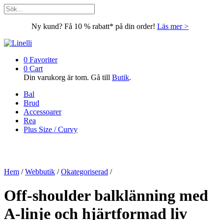
Ny kund? Få 10 % rabatt* på din order!
Läs mer >
0
Favoriter
0
Cart
Din varukorg är tom. Gå till
Butik
.
Bal
Brud
Accessoarer
Rea
Plus Size / Curvy
Hem
/
Webbutik
/
Okategoriserad
/
Off-shoulder balklänning med
A-linje och hjärtformad liv