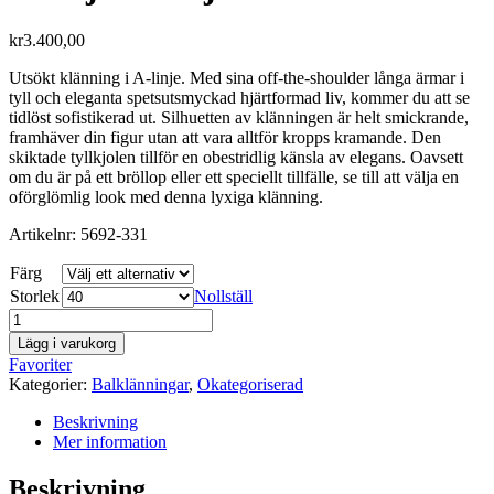
kr
3.400,00
Utsökt klänning i A-linje. Med sina off-the-shoulder långa ärmar i
tyll och eleganta spetsutsmyckad hjärtformad liv, kommer du att se
tidlöst sofistikerad ut. Silhuetten av klänningen är helt smickrande,
framhäver din figur utan att vara alltför kropps kramande. Den
skiktade tyllkjolen tillför en obestridlig känsla av elegans. Oavsett
om du är på ett bröllop eller ett speciellt tillfälle, se till att välja en
oförglömlig look med denna lyxiga klänning.
Artikelnr: 5692-331
Färg
Storlek
Nollställ
Off-
shoulder
Lägg i varukorg
balklänning
Favoriter
med
Kategorier:
Balklänningar
,
Okategoriserad
A-
linje
Beskrivning
och
Mer information
hjärtformad
liv
Beskrivning