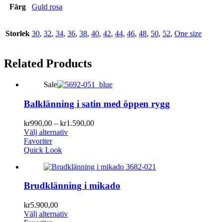
Färg
Guld rosa
Storlek
30
,
32
,
34
,
36
,
38
,
40
,
42
,
44
,
46
,
48
,
50
,
52
,
One size
Related
Products
Sale
Balklänning i satin med öppen rygg
kr
990,00
–
kr
1.590,00
Välj alternativ
Favoriter
Quick Look
Brudklänning i mikado
kr
5.900,00
Välj alternativ